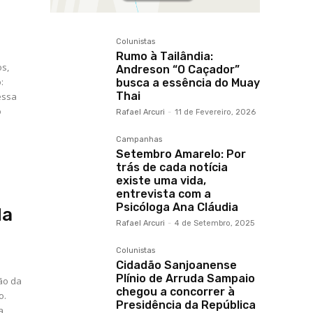
Colunistas
Rumo à Tailândia:
os,
Andreson “O Caçador”
:
busca a essência do Muay
Thai
essa
Rafael Arcuri
-
11 de Fevereiro, 2026
Campanhas
Setembro Amarelo: Por
trás de cada notícia
existe uma vida,
entrevista com a
Psicóloga Ana Cláudia
da
Rafael Arcuri
-
4 de Setembro, 2025
Colunistas
Cidadão Sanjoanense
Plínio de Arruda Sampaio
ão da
chegou a concorrer à
Presidência da República
a