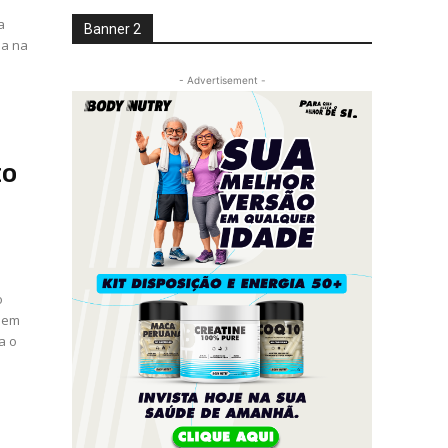
a
Banner 2
da na
- Advertisement -
to
o
s em