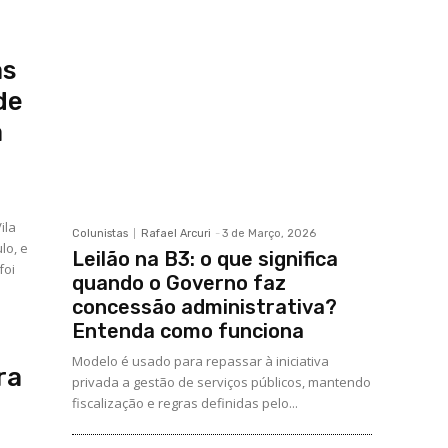
as
de
a
ila
Colunistas
Rafael Arcuri
-
3 de Março, 2026
lo, e
Leilão na B3: o que significa
foi
quando o Governo faz
concessão administrativa?
Entenda como funciona
Modelo é usado para repassar à iniciativa
ra
privada a gestão de serviços públicos, mantendo
fiscalização e regras definidas pelo...