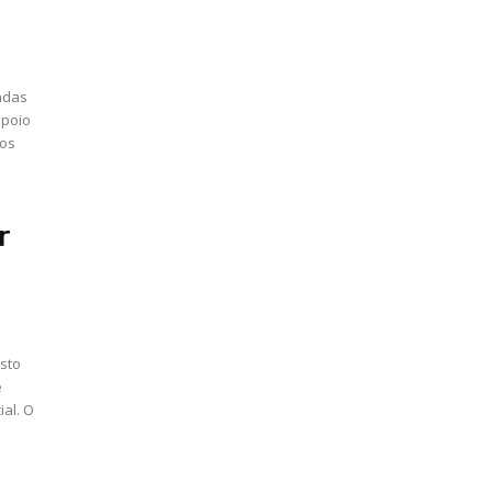
tadas
apoio
dos
r
osto
e
l. O