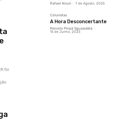
Rafael Arcuri
-
7 de Agosto, 2025
Colunistas
A Hora Desconcertante
Marcelo Pirajá Sguassábia
-
ta
15 de Junho, 2023
e
ER foi
lga