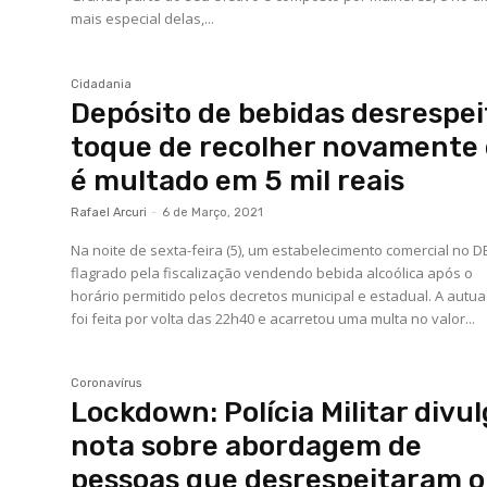
mais especial delas,...
Cidadania
Depósito de bebidas desrespei
toque de recolher novamente 
é multado em 5 mil reais
Rafael Arcuri
-
6 de Março, 2021
Na noite de sexta-feira (5), um estabelecimento comercial no D
flagrado pela fiscalização vendendo bebida alcoólica após o
horário permitido pelos decretos municipal e estadual. A autuação
foi feita por volta das 22h40 e acarretou uma multa no valor...
Coronavírus
Lockdown: Polícia Militar divu
nota sobre abordagem de
pessoas que desrespeitaram o