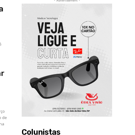
- Advertisement -
a
).
o
ar
rço
o de
 na
Colunistas