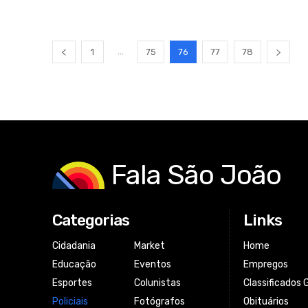
...
1
75
76
77
78
Fala São João
Categorias
Links
Cidadania
Market
Home
Educação
Eventos
Empregos
Esportes
Colunistas
Classificados 
Policiais
Fotógrafos
Obituários