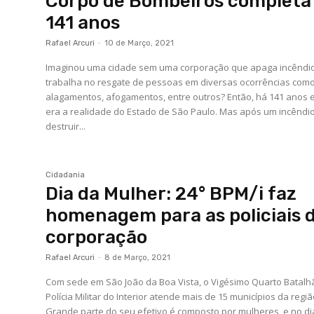
Corpo de Bombeiros completa
141 anos
Rafael Arcuri
-
10 de Março, 2021
Imaginou uma cidade sem uma corporação que apaga incêndi
trabalha no resgate de pessoas em diversas ocorrências como
alagamentos, afogamentos, entre outros? Então, há 141 anos 
era a realidade do Estado de São Paulo. Mas após um incêndio
destruir...
Cidadania
Dia da Mulher: 24° BPM/i faz
homenagem para as policiais 
corporação
Rafael Arcuri
-
8 de Março, 2021
Com sede em São João da Boa Vista, o Vigésimo Quarto Batalh
Polícia Militar do Interior atende mais de 15 municípios da região.
Grande parte do seu efetivo é composto por mulheres, e no di