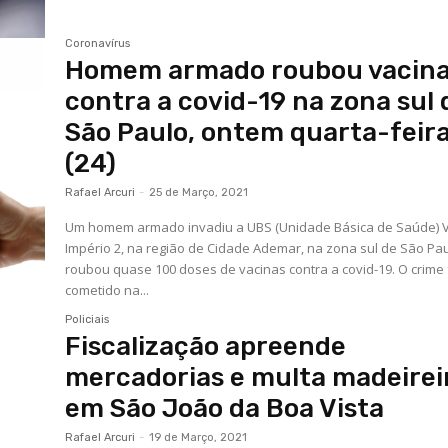
Coronavírus
Homem armado roubou vacin
contra a covid-19 na zona sul 
São Paulo, ontem quarta-feir
(24)
Rafael Arcuri
-
25 de Março, 2021
Um homem armado invadiu a UBS (Unidade Básica de Saúde) V
Império 2, na região de Cidade Ademar, na zona sul de São Pau
roubou quase 100 doses de vacinas contra a covid-19. O crime 
cometido na...
Policiais
Fiscalização apreende
mercadorias e multa madeirei
em São João da Boa Vista
Rafael Arcuri
-
19 de Março, 2021