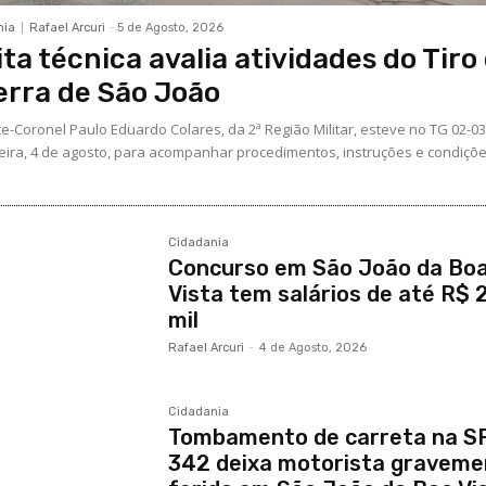
nia
Rafael Arcuri
-
5 de Agosto, 2026
ita técnica avalia atividades do Tiro
rra de São João
e-Coronel Paulo Eduardo Colares, da 2ª Região Militar, esteve no TG 02-0
feira, 4 de agosto, para acompanhar procedimentos, instruções e condiçõ
Cidadania
Concurso em São João da Bo
Vista tem salários de até R$ 2
mil
Rafael Arcuri
-
4 de Agosto, 2026
Cidadania
Tombamento de carreta na S
342 deixa motorista graveme