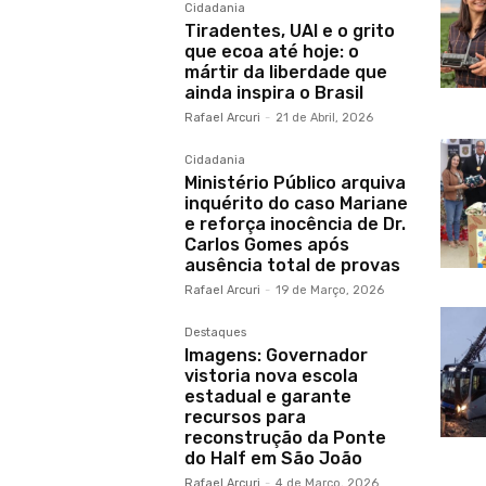
Cidadania
Tiradentes, UAI e o grito
que ecoa até hoje: o
mártir da liberdade que
ainda inspira o Brasil
Rafael Arcuri
-
21 de Abril, 2026
Cidadania
Ministério Público arquiva
inquérito do caso Mariane
e reforça inocência de Dr.
Carlos Gomes após
ausência total de provas
Rafael Arcuri
-
19 de Março, 2026
Destaques
Imagens: Governador
vistoria nova escola
estadual e garante
recursos para
reconstrução da Ponte
do Half em São João
Rafael Arcuri
-
4 de Março, 2026