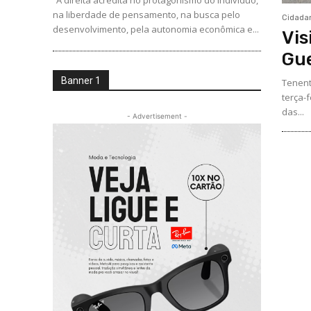
“A direita acredita no protagonismo do indivíduo,
na liberdade de pensamento, na busca pelo
Cidada
desenvolvimento, pela autonomia econômica e...
Vis
Gue
Banner 1
Tenent
terça-
das...
- Advertisement -