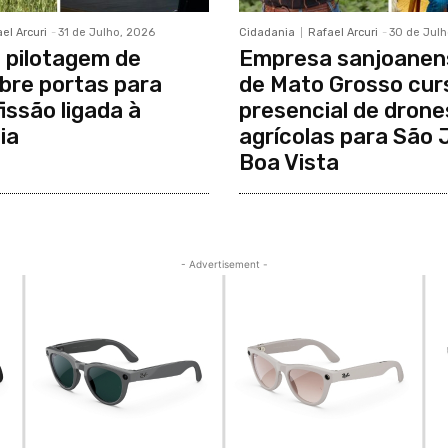
el Arcuri
-
31 de Julho, 2026
Cidadania
Rafael Arcuri
-
30 de Julh
 pilotagem de
Empresa sanjoanen
bre portas para
de Mato Grosso cur
issão ligada à
presencial de drone
ia
agrícolas para São 
Boa Vista
- Advertisement -