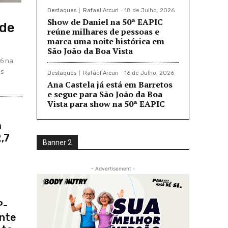
Destaques
Rafael Arcuri
-
18 de Julho, 2026
Show de Daniel na 50ª EAPIC
 de
reúne milhares de pessoas e
marca uma noite histórica em
São João da Boa Vista
36 na
es
Destaques
Rafael Arcuri
-
16 de Julho, 2026
Ana Castela já está em Barretos
e segue para São João da Boa
Vista para show na 50ª EAPIC
a
,7
Banner 2
- Advertisement -
P-
nte