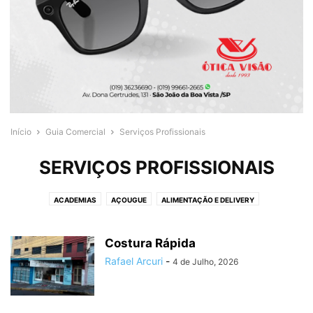
Início
Guia Comercial
Serviços Profissionais
SERVIÇOS PROFISSIONAIS
ACADEMIAS
AÇOUGUE
ALIMENTAÇÃO E DELIVERY
ASSISTÊNCIA TÉCNICA
AUTOMOTIVO
BANCOS E FINANCEIRAS
BANHO E TOSA
BARBEARIA
BELEZA E ESTÉTICA
BICICLETARIAS
Costura Rápida
BRINQUEDOS E PRESENTES
CABELEIREIRO
CASA E CONSTRUÇÃO
Rafael Arcuri
-
4 de Julho, 2026
CELULARES E INFORMÁTICA
CHAVEIRO
CLÍNICA ODONTOLÓGICA
COMPUTADORES
DELIVERY
DENTISTA
DEPÓSITO DE BEBIDAS
DISK GÁS E ÁGUA
DOCES
EQUIPAMENTOS
ESCOLAS E CURSOS