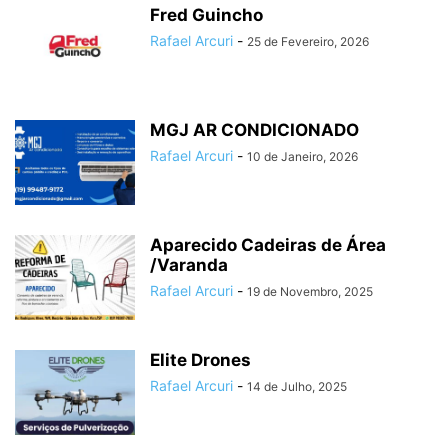
Fred Guincho
ESQUADRIAS
ESTÚDIO DE DANÇA
FARMÁCIAS
FESTAS
Rafael Arcuri
-
25 de Fevereiro, 2026
FISIOTERAPIA
FLORICULTURAS
FUNILARIA E PINTURA
IMOBILIÁRIAS E CORRETORES
INTERNET
JOALHERIA E RELOJOARIA
LANCHONETES
LAVA-RÁPIDO
LAVANDERIA
MODA E VESTUÁRIO
MOTOS
ÓTICA
PADARIA
PAPELARIA
PERSONAL TRAINER
MGJ AR CONDICIONADO
PET SHOP
PILATES
PIZZARIA
PRESENTES
QUIROPRAXIA
Rafael Arcuri
-
10 de Janeiro, 2026
RESTAURANTES
SALÃO DE FESTAS
SAÚDE E BEM ESTAR
SERRALHERIA
SERVIÇOS PROFISSIONAIS
SORVETERIA
TINTA
TRANSPORTES
VETERINÁRIA
Aparecido Cadeiras de Área
/Varanda
Rafael Arcuri
-
19 de Novembro, 2025
Elite Drones
Rafael Arcuri
-
14 de Julho, 2025