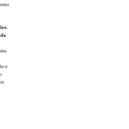
 como
les
ada
uma
ão e
m
ue