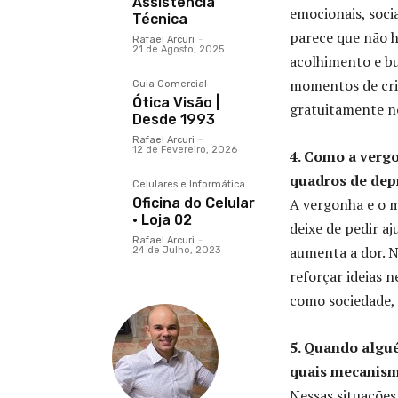
Assistência
emocionais, soci
Técnica
parece que não há
Rafael Arcuri
-
21 de Agosto, 2025
acolhimento e bu
momentos de cris
Guia Comercial
Ótica Visão |
gratuitamente n
Desde 1993
Rafael Arcuri
-
12 de Fevereiro, 2026
4. Como a verg
quadros de dep
Celulares e Informática
Oficina do Celular
A vergonha e o m
· Loja 02
deixe de pedir aj
Rafael Arcuri
-
aumenta a dor. N
24 de Julho, 2023
reforçar ideias n
como sociedade, 
5. Quando algu
quais mecanism
Nessas situações