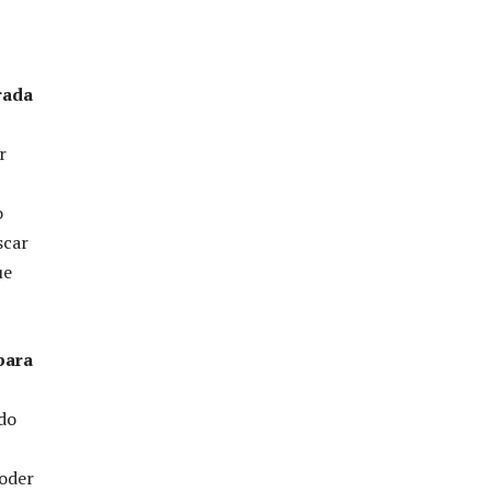
rada
r
o
scar
ue
para
do
oder