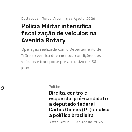
Destaques
Rafael Arcuri
-
6 de Agosto, 2026
Polícia Militar intensifica
fiscalização de veículos na
Avenida Rotary
Operação realizada com o Departamento de
Trânsito verifica documentos, condições dos
veículos e transporte por aplicativo em São
João...
ao
Política
Direita, centro e
esquerda: pré-candidato
a deputado federal
Carlos Gomes (PL) analisa
a política brasileira
Rafael Arcuri
-
5 de Agosto, 2026