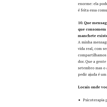
enorme: ela pode
é feita essa com
10. Que mensag
que consomem c
manchete exist
A minha mensage
vida real, com s
compartilhamos c
dor. Que a gente
setembro mas o a
pedir ajuda é um
Locais onde voc
Psicoterapia 