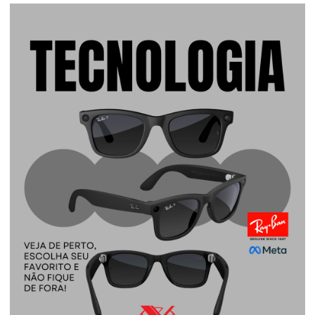
ESQUADRIAS
ESTÚDIO DE DANÇA
FARMÁCIAS
FESTAS
FISIOTERAPIA
FLORICULTURAS
FUNILARIA E PINTURA
IMOBILIÁRIAS E CORRETORES
INTERNET
JOALHERIA E RELOJOARIA
LANCHONETES
LAVA-RÁPIDO
LAVANDERIA
MODA E VESTUÁRIO
MOTOS
ÓTICA
PADARIA
PAPELARIA
PERSONAL TRAINER
PET SHOP
PILATES
PIZZARIA
PRESENTES
QUIROPRAXIA
RESTAURANTES
SALÃO DE FESTAS
SAÚDE E BEM ESTAR
SERRALHERIA
SERVIÇOS PROFISSIONAIS
SORVETERIA
TINTA
TRANSPORTES
VETERINÁRIA