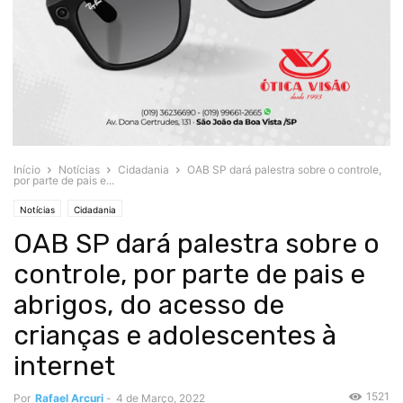
Início
Notícias
Cidadania
OAB SP dará palestra sobre o controle,
por parte de pais e...
Notícias
Cidadania
OAB SP dará palestra sobre o
controle, por parte de pais e
abrigos, do acesso de
crianças e adolescentes à
internet
1521
Por
Rafael Arcuri
-
4 de Março, 2022