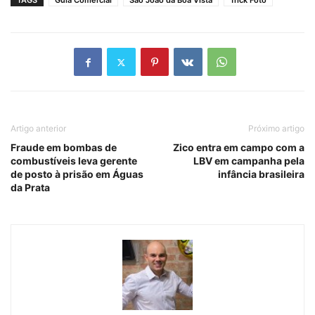
TAGS
Guia Comercial
São João da Boa Vista
Trick Foto
Artigo anterior
Próximo artigo
Fraude em bombas de
Zico entra em campo com a
combustíveis leva gerente
LBV em campanha pela
de posto à prisão em Águas
infância brasileira
da Prata