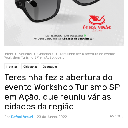
Início
Notícias
Cidadania
Teresinha fez a abertura do evento
Workshop Turismo SP em Ação, que...
Notícias
Cidadania
Destaques
Teresinha fez a abertura do
evento Workshop Turismo SP
em Ação, que reuniu várias
cidades da região
1003
Por
Rafael Arcuri
-
23 de Junho, 2022