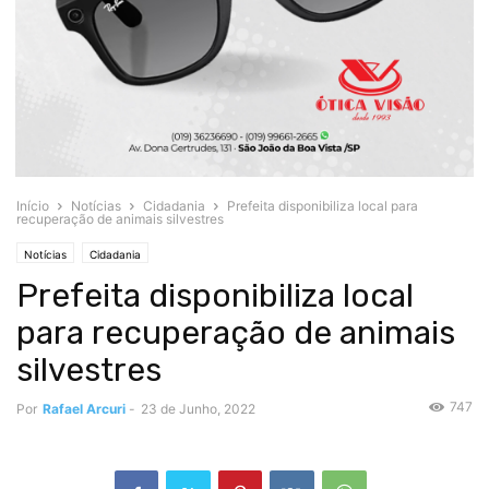
Início
Notícias
Cidadania
Prefeita disponibiliza local para
recuperação de animais silvestres
Notícias
Cidadania
Prefeita disponibiliza local
para recuperação de animais
silvestres
747
Por
Rafael Arcuri
-
23 de Junho, 2022