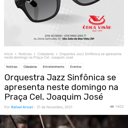
Início
Notícias
Cidadania
Orquestra Jazz Sinfônica se apresenta
neste domingo na Praça Cel. Joaquim José
Notícias
Cidadania
Entretenimento
Eventos
Orquestra Jazz Sinfônica se
apresenta neste domingo na
Praça Cel. Joaquim José
1402
Por
Rafael Arcuri
-
21 de Novembro, 2021