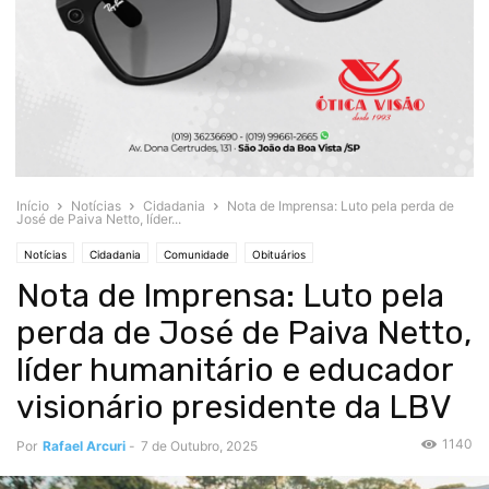
Início
Notícias
Cidadania
Nota de Imprensa: Luto pela perda de
José de Paiva Netto, líder...
Notícias
Cidadania
Comunidade
Obituários
Nota de Imprensa: Luto pela
perda de José de Paiva Netto,
líder humanitário e educador
visionário presidente da LBV
1140
Por
Rafael Arcuri
-
7 de Outubro, 2025