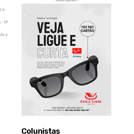
- Advertisement -
z e
 - SP
Colunistas