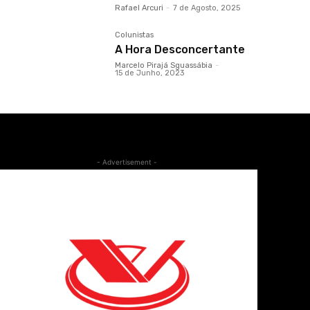
Rafael Arcuri
-
7 de Agosto, 2025
Colunistas
A Hora Desconcertante
Marcelo Pirajá Sguassábia
-
15 de Junho, 2023
- Advertisement -