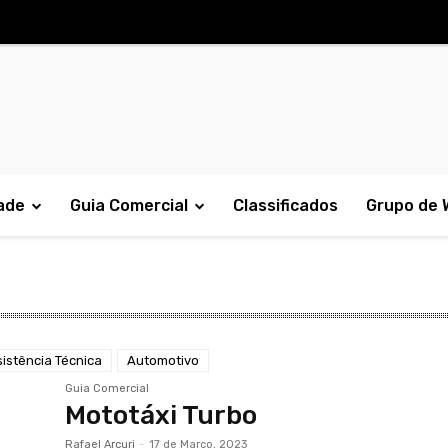
ade
Guia Comercial
Classificados
Grupo de
istência Técnica
Automotivo
Guia Comercial
Mototáxi Turbo
Rafael Arcuri
-
17 de Março, 2023