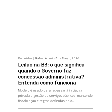
Colunistas
Rafael Arcuri
-
3 de Março, 2026
Leilão na B3: o que significa
quando o Governo faz
concessão administrativa?
Entenda como funciona
Modelo é usado para repassar à iniciativa
privada a gestão de serviços públicos, mantendo
fiscalização e regras definidas pelo...