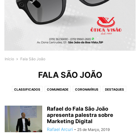
Início
Fala São João
FALA SÃO JOÃO
CLASSIFICADOS
COMUNIDADE
CORONAVÍRUS
DESTAQUES
ENTRETENIMENTO
FALA SÃO JOÃO
GUIA DE COMPRAS
IRMANDADES
LANCHONETE
NOTÍCIAS
OBITUÁRIO
PÁGINA
PARTICULAR
Rafael do Fala São João
TAMBÁU
apresenta palestra sobre
TÁXI
VARGEM GRANDE DO SUL
Marketing Digital
VEREADORA JOCELI MARIOZI
Rafael Arcuri
-
25 de Março, 2019