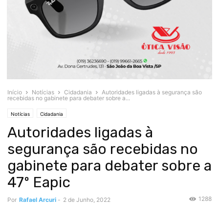
Início
Notícias
Cidadania
Autoridades ligadas à segurança são
recebidas no gabinete para debater sobre a...
Notícias
Cidadania
Autoridades ligadas à
segurança são recebidas no
gabinete para debater sobre a
47º Eapic
1288
Por
Rafael Arcuri
-
2 de Junho, 2022