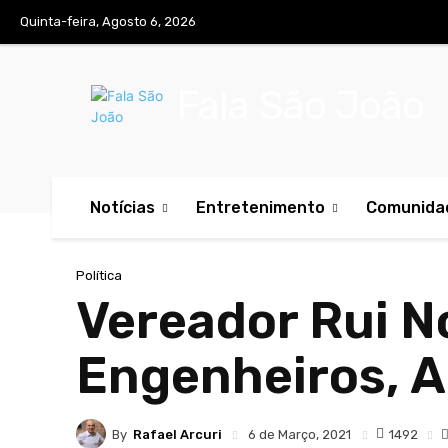
Quinta-feira, Agosto 6, 2026
Fala São João
Notícias
Entretenimento
Comunida
Política
Vereador Rui N
Engenheiros, 
By
Rafael Arcuri
1492
6 de Março, 2021