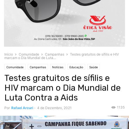
Início
Comunidade
Campanhas
Testes gratuitos de sífilis e HIV
marcam o Dia Mundial de Luta...
Comunidade
Campanhas
Notícias
Educação
Saúde
Testes gratuitos de sífilis e
HIV marcam o Dia Mundial de
Luta Contra a Aids
1135
Por
Rafael Arcuri
-
4 de Dezembro, 2021