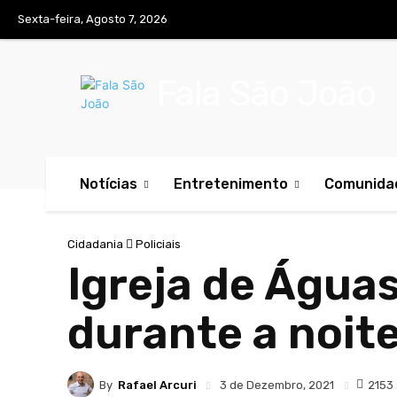
Sexta-feira, Agosto 7, 2026
Fala São João
Notícias
Entretenimento
Comunida
Cidadania
Policiais
Igreja de Água
durante a noit
By
Rafael Arcuri
2153
3 de Dezembro, 2021