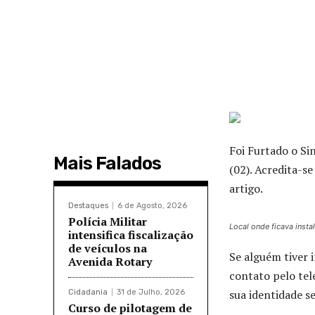
Foi Furtado o Si
Mais Falados
(02). Acredita-s
artigo.
Destaques
6 de Agosto, 2026
Polícia Militar
Local onde ficava instal
intensifica fiscalização
de veículos na
Se alguém tiver 
Avenida Rotary
contato pelo tel
sua identidade s
Cidadania
31 de Julho, 2026
Curso de pilotagem de