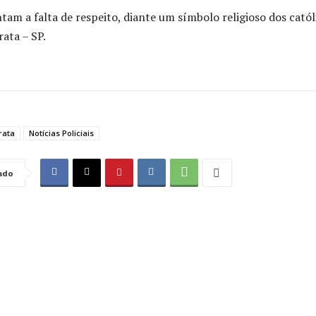
tam a falta de respeito, diante um símbolo religioso dos catól
rata – SP.
rata
Notícias Policiais
ado