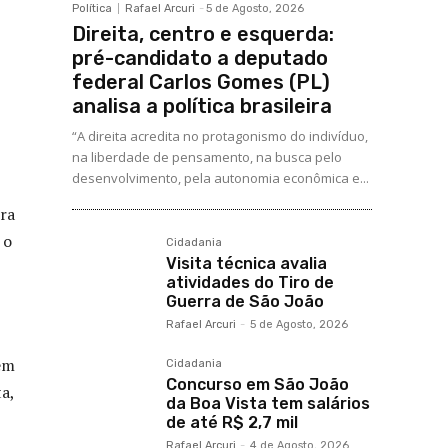
Política
Rafael Arcuri
-
5 de Agosto, 2026
Direita, centro e esquerda:
pré-candidato a deputado
federal Carlos Gomes (PL)
analisa a política brasileira
“A direita acredita no protagonismo do indivíduo,
na liberdade de pensamento, na busca pelo
desenvolvimento, pela autonomia econômica e...
ira
 o
Cidadania
Visita técnica avalia
atividades do Tiro de
Guerra de São João
Rafael Arcuri
-
5 de Agosto, 2026
em
Cidadania
Concurso em São João
a,
da Boa Vista tem salários
de até R$ 2,7 mil
Rafael Arcuri
-
4 de Agosto, 2026