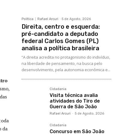
Política
Rafael Arcuri
-
5 de Agosto, 2026
Direita, centro e esquerda:
pré-candidato a deputado
federal Carlos Gomes (PL)
analisa a política brasileira
“A direita acredita no protagonismo do indivíduo,
na liberdade de pensamento, na busca pelo
desenvolvimento, pela autonomia econômica e...
ntro
ismo,
Cidadania
Visita técnica avalia
 das
atividades do Tiro de
Guerra de São João
Rafael Arcuri
-
5 de Agosto, 2026
toda
Cidadania
o da
Concurso em São João