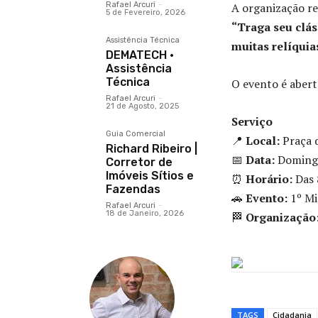
Rafael Arcuri
-
A organização re
5 de Fevereiro, 2026
“Traga seu clás
Assistência Técnica
muitas relíquia
DEMATECH ·
Assistência
Técnica
O evento é abert
Rafael Arcuri
-
21 de Agosto, 2025
Serviço
Guia Comercial
📍
Local:
Praça d
Richard Ribeiro |
📅
Data:
Domingo
Corretor de
Imóveis Sítios e
⏰
Horário:
Das 
Fazendas
🚗
Evento:
1º Mi
Rafael Arcuri
-
18 de Janeiro, 2026
🏁
Organização
TAGS
Cidadania