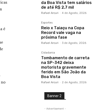
icas
da Boa Vista tem salários
de até R$ 2,7 mil
um
Rafael Arcuri
-
4 de Agosto, 2026
Esportes
Reio x Taiaçu na Copa
a é
Record vale vaga na
próxima fase
ue
Rafael Arcuri
-
3 de Agosto, 2026
de
Cidadania
Tombamento de carreta
na SP-342 deixa
motorista gravemente
ferido em São João da
o
Boa Vista
 no
Rafael Arcuri
-
2 de Agosto, 2026
Banner 2
- Advertisement -