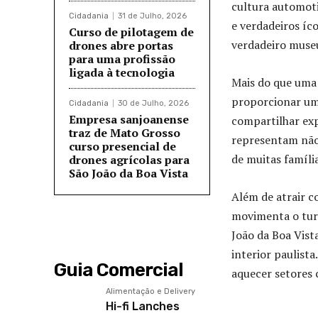
cultura automoti
Cidadania
31 de Julho, 2026
e verdadeiros íc
Curso de pilotagem de
verdadeiro museu
drones abre portas
para uma profissão
ligada à tecnologia
Mais do que uma 
proporcionar um
Cidadania
30 de Julho, 2026
Empresa sanjoanense
compartilhar exp
traz de Mato Grosso
representam não 
curso presencial de
de muitas família
drones agrícolas para
São João da Boa Vista
Além de atrair c
movimenta o turi
João da Boa Vist
interior paulista
Guia Comercial
aquecer setores 
Alimentação e Delivery
Hi-fi Lanches