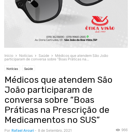
Início
Notícias
Saúde
Médicos que atendem São João
participaram de conversa sobre “Boas Práticas na...
Notícias
Saúde
Médicos que atendem São
João participaram de
conversa sobre “Boas
Práticas na Prescrição de
Medicamentos no SUS”
966
Por
Rafael Arcuri
-
8 de Setembro, 2021