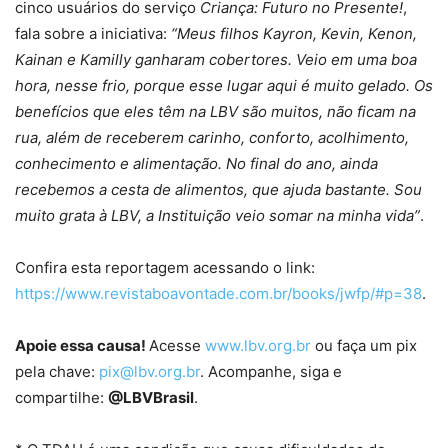
cinco usuários do serviço
Criança: Futuro no Presente!
,
fala sobre a iniciativa:
“Meus filhos Kayron, Kevin, Kenon,
Kainan e Kamilly ganharam cobertores. Veio em uma boa
hora, nesse frio, porque esse lugar aqui é muito gelado. Os
benefícios que eles têm na LBV são muitos, não ficam na
rua, além de receberem carinho, conforto, acolhimento,
conhecimento e alimentação. No final do ano, ainda
recebemos a cesta de alimentos, que ajuda bastante. Sou
muito grata à LBV, a Instituição veio somar na minha vida”
.
Confira esta reportagem acessando o link:
https://www.revistaboavontade.com.br/books/jwfp/#p=38
.
Apoie essa causa!
Acesse
www.lbv.org.br
ou faça um pix
pela chave:
pix@lbv.org.br
. Acompanhe, siga e
compartilhe:
@LBVBrasil
.