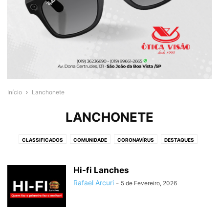
Início
Lanchonete
LANCHONETE
CLASSIFICADOS
COMUNIDADE
CORONAVÍRUS
DESTAQUES
ENTRETENIMENTO
FALA SÃO JOÃO
GUIA DE COMPRAS
IRMANDADES
LANCHONETE
NOTÍCIAS
OBITUÁRIO
PÁGINA
PARTICULAR
Hi-fi Lanches
TAMBÁU
TÁXI
VARGEM GRANDE DO SUL
Rafael Arcuri
-
5 de Fevereiro, 2026
VEREADORA JOCELI MARIOZI