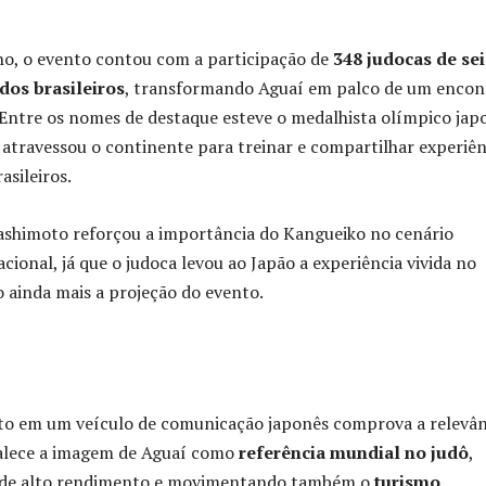
ho, o evento contou com a participação de
348 judocas de sei
ados brasileiros
, transformando Aguaí em palco de um encon
 Entre os nomes de destaque esteve o medalhista olímpico jap
e atravessou o continente para treinar e compartilhar experiên
asileiros.
ashimoto reforçou a importância do Kangueiko no cenário
cional, já que o judoca levou ao Japão a experiência vivida no
o ainda mais a projeção do evento.
o em um veículo de comunicação japonês comprova a relevân
talece a imagem de Aguaí como
referência mundial no judô
,
s de alto rendimento e movimentando também o
turismo