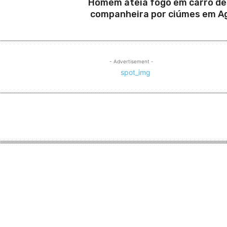
Homem ateia fogo em carro de
companheira por ciúmes em A
- Advertisement -