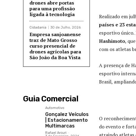
drones abre portas
para uma profissão
ligada à tecnologia
Realizado em jul
países e 23 est
Cidadania
30 de Julho, 2026
esportivo único.
Empresa sanjoanense
traz de Mato Grosso
Hashimoto
, qu
curso presencial de
com os atletas br
drones agrícolas para
São João da Boa Vista
A presença de H
esportivo interna
Brasil, ampliand
Guia Comercial
Automotivo
Gonçalez Veículos
O reconheciment
| Estacionamento
Multimarcas
do evento e for
Rafael Arcuri
-
atraindo atleta