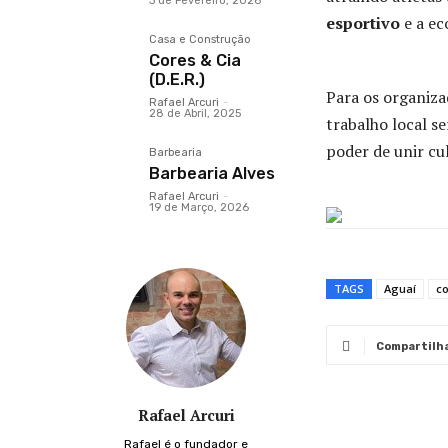
3 de Fevereiro, 2026
esportivo
e a ec
Casa e Construção
Cores & Cia
(D.E.R.)
Para os organiza
Rafael Arcuri
-
28 de Abril, 2025
trabalho local s
poder de unir cu
Barbearia
Barbearia Alves
Rafael Arcuri
-
19 de Março, 2026
TAGS
Aguaí
co
Compartilh
Rafael Arcuri
Rafael é o fundador e