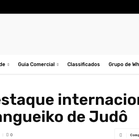
de
Guia Comercial
Classificados
Grupo de W
staque internacion
angueiko de Judô
0
Comp