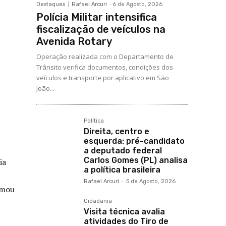
Destaques
Rafael Arcuri
-
6 de Agosto, 2026
Polícia Militar intensifica
fiscalização de veículos na
Avenida Rotary
Operação realizada com o Departamento de
Trânsito verifica documentos, condições dos
veículos e transporte por aplicativo em São
João...
Política
Direita, centro e
esquerda: pré-candidato
a deputado federal
Carlos Gomes (PL) analisa
ia
a política brasileira
Rafael Arcuri
-
5 de Agosto, 2026
amou
Cidadania
Visita técnica avalia
atividades do Tiro de