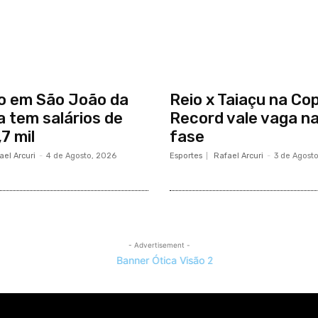
o em São João da
Reio x Taiaçu na Co
a tem salários de
Record vale vaga n
7 mil
fase
ael Arcuri
-
4 de Agosto, 2026
Esportes
Rafael Arcuri
-
3 de Agost
- Advertisement -