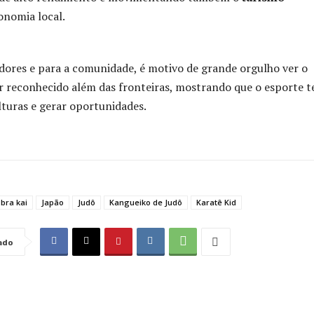
onomia local.
dores e para a comunidade, é motivo de grande orgulho ver o
er reconhecido além das fronteiras, mostrando que o esporte 
lturas e gerar oportunidades.
bra kai
Japão
Judô
Kangueiko de Judô
Karatê Kid
ado