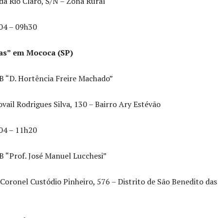
a Rio Claro, S/N – Zona Rural
04 – 09h30
ias” em Mococa (SP)
B “D. Hortência Freire Machado”
vail Rodrigues Silva, 130 – Bairro Ary Estévão
04 – 11h20
B “Prof. José Manuel Lucchesi”
Coronel Custódio Pinheiro, 576 – Distrito de São Benedito das