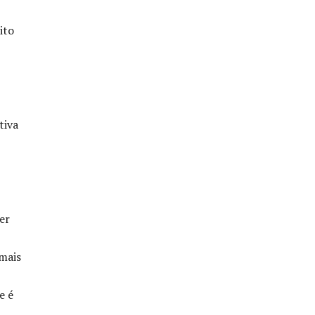
ito
tiva
er
mais
e é