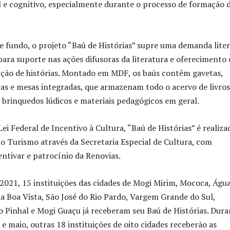
l e cognitivo, especialmente durante o processo de formação 
 fundo, o projeto “Baú de Histórias” supre uma demanda liter
para suporte nas ações difusoras da literatura e oferecimento 
ação de histórias. Montado em MDF, os baús contêm gavetas,
ras e mesas integradas, que armazenam todo o acervo de livros
, brinquedos lúdicos e materiais pedagógicos em geral.
Lei Federal de Incentivo à Cultura, “Baú de Histórias” é realiza
do Turismo através da Secretaria Especial de Cultura, com
ntivar e patrocínio da Renovias.
021, 15 instituições das cidades de Mogi Mirim, Mococa, Água
da Boa Vista, São José do Rio Pardo, Vargem Grande do Sul,
o Pinhal e Mogi Guaçu já receberam seu Baú de Histórias. Dura
 e maio, outras 18 instituições de oito cidades receberão as