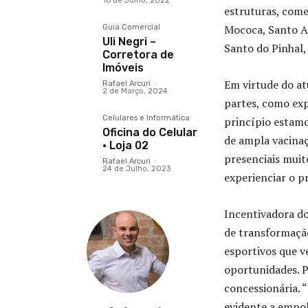
16 de Julho, 2022
estruturas, come
Mococa, Santo An
Guia Comercial
Uli Negri –
Santo do Pinhal,
Corretora de
Imóveis
Em virtude do at
Rafael Arcuri
-
2 de Março, 2024
partes, como exp
Celulares e Informática
princípio estamo
Oficina do Celular
de ampla vacinaç
· Loja 02
presenciais muito
Rafael Arcuri
-
24 de Julho, 2023
experienciar o p
Incentivadora do
de transformação
esportivos que 
oportunidades. P
concessionária. 
evidente a empol