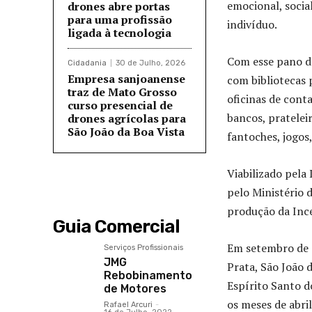
emocional, socia
drones abre portas
para uma profissão
indivíduo.
ligada à tecnologia
Com esse pano de
Cidadania
30 de Julho, 2026
Empresa sanjoanense
com bibliotecas 
traz de Mato Grosso
oficinas de cont
curso presencial de
bancos, pratelei
drones agrícolas para
São João da Boa Vista
fantoches, jogos
Viabilizado pela 
pelo Ministério 
produção da Ince
Guia Comercial
Em setembro de 2
Serviços Profissionais
JMG
Prata, São João 
Rebobinamento
Espírito Santo d
de Motores
os meses de abril
Rafael Arcuri
-