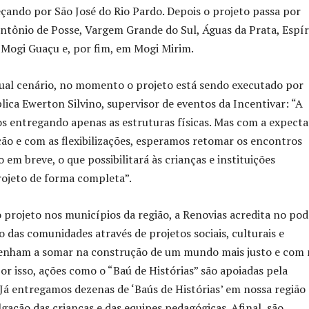
çando por São José do Rio Pardo. Depois o projeto passa por
tônio de Posse, Vargem Grande do Sul, Águas da Prata, Espír
 Mogi Guaçu e, por fim, em Mogi Mirim.
ual cenário, no momento o projeto está sendo executado por
lica Ewerton Silvino, supervisor de eventos da Incentivar: “A
s entregando apenas as estruturas físicas. Mas com a expecta
ão e com as flexibilizações, esperamos retomar os encontros
 em breve, o que possibilitará às crianças e instituições
rojeto de forma completa”.
 projeto nos municípios da região, a Renovias acredita no pod
 das comunidades através de projetos sociais, culturais e
venham a somar na construção de um mundo mais justo e com 
or isso, ações como o “Baú de Histórias” são apoiadas pela
“Já entregamos dezenas de ‘Baús de Histórias’ em nossa região 
gação das crianças e das equipes pedagógicas. Afinal, são