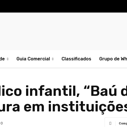
de
Guia Comercial
Classificados
Grupo de W
ico infantil, “Baú 
tura em instituiçõe
0
Comp