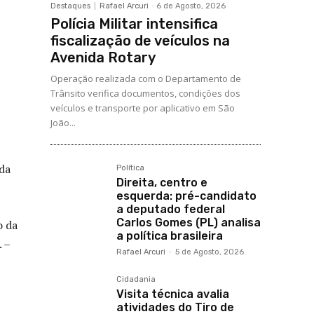
Destaques
Rafael Arcuri
-
6 de Agosto, 2026
Polícia Militar intensifica
fiscalização de veículos na
Avenida Rotary
Operação realizada com o Departamento de
Trânsito verifica documentos, condições dos
veículos e transporte por aplicativo em São
João...
oda
Política
Direita, centro e
esquerda: pré-candidato
a deputado federal
Carlos Gomes (PL) analisa
o da
a política brasileira
. –
Rafael Arcuri
-
5 de Agosto, 2026
Cidadania
Visita técnica avalia
atividades do Tiro de