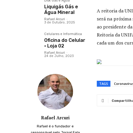
Disk Gás e Água
Liquigás Gás e
A reitoria da UN
Água Mineral
será na próxima 
Rafael Arcuri
-
3 de Outubro, 2025
ao presidente da
Reitoria da UNIF
Celulares e Informática
Oficina do Celular
cada um dos curs
· Loja 02
Rafael Arcuri
-
24 de Julho, 2023
TAGS
Coronavíru
Compartilh
Rafael Arcuri
Rafael é o fundador e
responsável pelo Jornal Fala