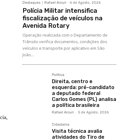
Destaques
Rafael Arcuri
-
6 de Agosto, 2026
Polícia Militar intensifica
fiscalização de veículos na
Avenida Rotary
Operação realizada com o Departamento de
Trânsito verifica documentos, condições dos
veículos e transporte por aplicativo em São
João...
Política
Direita, centro e
esquerda: pré-candidato
a deputado federal
Carlos Gomes (PL) analisa
a política brasileira
Rafael Arcuri
-
5 de Agosto, 2026
cia,
Cidadania
Visita técnica avalia
atividades do Tiro de