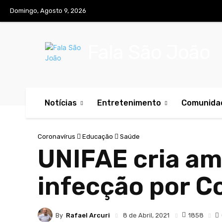
Domingo, Agosto 9, 2026
Fala São João
Notícias
Entretenimento
Comunida
Coronavírus
Educação
Saúde
UNIFAE cria am
infecção por C
By
Rafael Arcuri
1858
8 de Abril, 2021