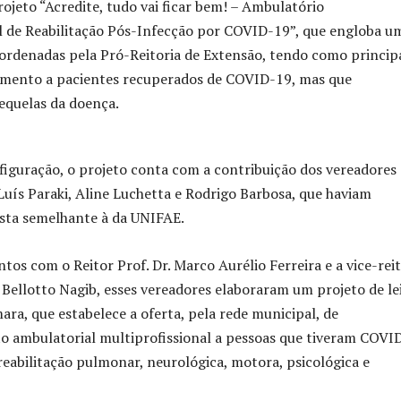
rojeto “Acredite, tudo vai ficar bem! – Ambulatório
l de Reabilitação Pós-Infecção por COVID-19”, que engloba u
oordenadas pela Pró-Reitoria de Extensão, tendo como princip
dimento a pacientes recuperados de COVID-19, mas que
equelas da doença.
iguração, o projeto conta com a contribuição dos vereadores
Luís Paraki, Aline Luchetta e Rodrigo Barbosa, que haviam
osta semelhante à da UNIFAE.
os com o Reitor Prof. Dr. Marco Aurélio Ferreira e a vice-rei
 Bellotto Nagib, esses vereadores elaboraram um projeto de lei
ra, que estabelece a oferta, pela rede municipal, de
ambulatorial multiprofissional a pessoas que tiveram COVI
reabilitação pulmonar, neurológica, motora, psicológica e