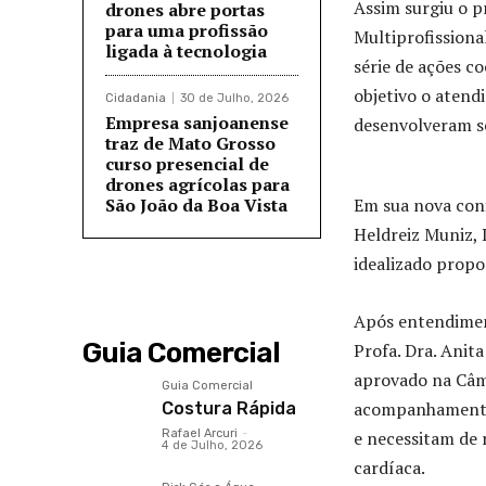
Assim surgiu o p
drones abre portas
para uma profissão
Multiprofissiona
ligada à tecnologia
série de ações c
objetivo o aten
Cidadania
30 de Julho, 2026
Empresa sanjoanense
desenvolveram s
traz de Mato Grosso
curso presencial de
drones agrícolas para
São João da Boa Vista
Em sua nova conf
Heldreiz Muniz, 
idealizado prop
Após entendiment
Guia Comercial
Profa. Dra. Anita
aprovado na Câma
Guia Comercial
acompanhamento 
Costura Rápida
Rafael Arcuri
-
e necessitam de 
4 de Julho, 2026
cardíaca.