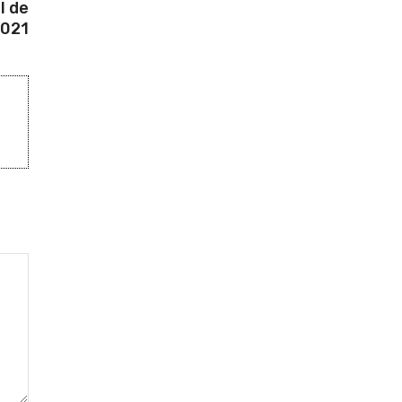
l de
021