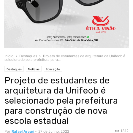
Início
Destaques
Projeto de estudantes de arquitetura da Unifeob é
selecionado pela prefeitura para...
Destaques
Notícias
Educação
Projeto de estudantes de
arquitetura da Unifeob é
selecionado pela prefeitura
para construção de nova
escola estadual
1312
Por
Rafael Arcuri
-
27 de Junho, 2022