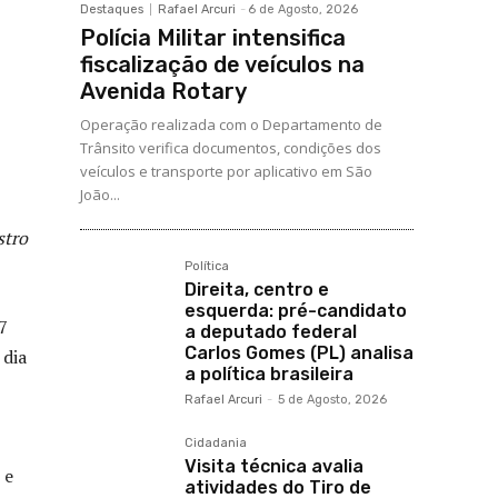
Destaques
Rafael Arcuri
-
6 de Agosto, 2026
Polícia Militar intensifica
fiscalização de veículos na
Avenida Rotary
Operação realizada com o Departamento de
Trânsito verifica documentos, condições dos
veículos e transporte por aplicativo em São
João...
stro
Política
Direita, centro e
esquerda: pré-candidato
7
a deputado federal
Carlos Gomes (PL) analisa
 dia
a política brasileira
Rafael Arcuri
-
5 de Agosto, 2026
Cidadania
Visita técnica avalia
 e
atividades do Tiro de