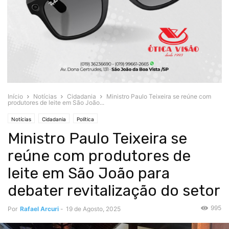
Início
Notícias
Cidadania
Ministro Paulo Teixeira se reúne com
produtores de leite em São João...
Notícias
Cidadania
Política
Ministro Paulo Teixeira se
reúne com produtores de
leite em São João para
debater revitalização do setor
995
Por
Rafael Arcuri
-
19 de Agosto, 2025