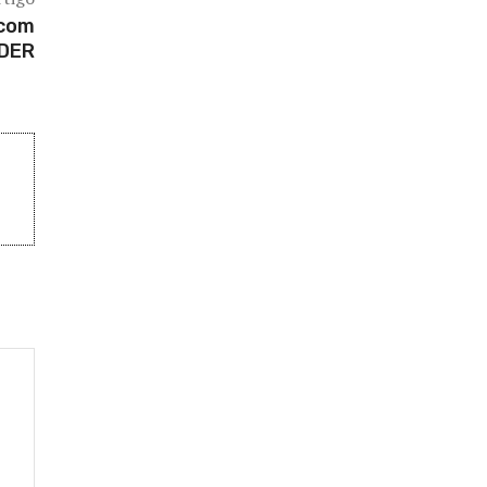
 com
 DER