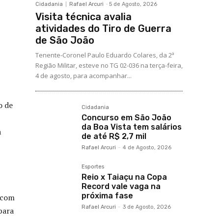
Cidadania
Rafael Arcuri
-
5 de Agosto, 2026
Visita técnica avalia
atividades do Tiro de Guerra
de São João
Tenente-Coronel Paulo Eduardo Colares, da 2ª
Região Militar, esteve no TG 02-036 na terça-feira,
4 de agosto, para acompanhar...
o de
Cidadania
Concurso em São João
da Boa Vista tem salários
a
de até R$ 2,7 mil
Rafael Arcuri
-
4 de Agosto, 2026
Esportes
Reio x Taiaçu na Copa
Record vale vaga na
próxima fase
 com
Rafael Arcuri
-
3 de Agosto, 2026
para