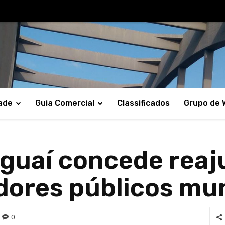
ade
Guia Comercial
Classificados
Grupo de
guaí concede reaju
idores públicos mu
0