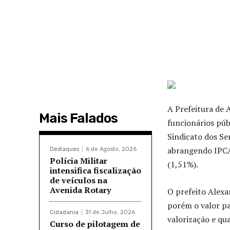
A Prefeitura de 
Mais Falados
funcionários púb
Sindicato dos Se
abrangendo IPCA
Destaques
6 de Agosto, 2026
Polícia Militar
(1,51%).
intensifica fiscalização
de veículos na
Avenida Rotary
O prefeito Alexa
porém o valor pa
Cidadania
31 de Julho, 2026
valorização e qua
Curso de pilotagem de