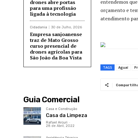
entendemos que e
drones abre portas
para uma profissão
orçamento e temo
ligada à tecnologia
atendimento par
Cidadania
30 de Julho, 2026
Empresa sanjoanense
traz de Mato Grosso
curso presencial de
drones agrícolas para
São João da Boa Vista
TAGS
Aguaí
Pr
Compartilh
Guia Comercial
Casa e Construção
Casa da Limpeza
Rafael Arcuri
-
28 de Abril, 2022
Assistência Técnica