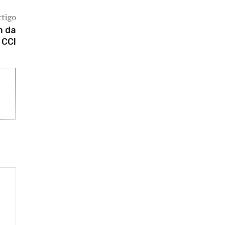
rtigo
m da
 CCI