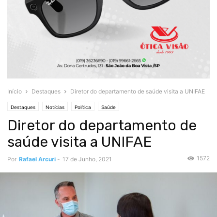
Início
Destaques
Diretor do departamento de saúde visita a UNIFAE
Destaques
Notícias
Política
Saúde
Diretor do departamento de
saúde visita a UNIFAE
1572
Por
Rafael Arcuri
-
17 de Junho, 2021