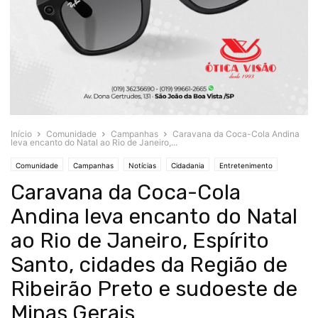
Início
Comunidade
Campanhas
Caravana da Coca-Cola Andina
leva encanto do Natal ao Rio de Janeiro,...
Comunidade
Campanhas
Notícias
Cidadania
Entretenimento
Caravana da Coca-Cola
Eventos
Andina leva encanto do Natal
ao Rio de Janeiro, Espírito
Santo, cidades da Região de
Ribeirão Preto e sudoeste de
Minas Gerais