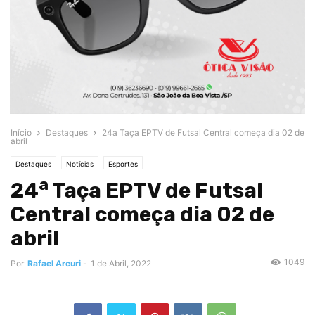
Início
Destaques
24a Taça EPTV de Futsal Central começa dia 02 de
abril
Destaques
Notícias
Esportes
a
24
Taça EPTV de Futsal
Central começa dia 02 de
abril
1049
Por
Rafael Arcuri
-
1 de Abril, 2022