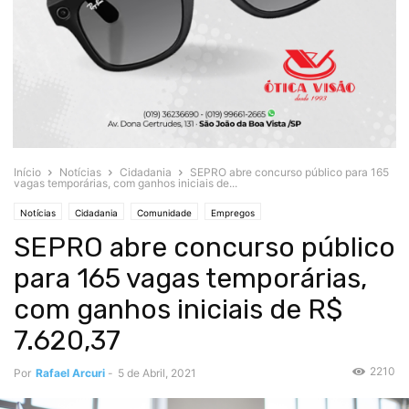
Início
Notícias
Cidadania
SEPRO abre concurso público para 165
vagas temporárias, com ganhos iniciais de...
Notícias
Cidadania
Comunidade
Empregos
SEPRO abre concurso público
para 165 vagas temporárias,
com ganhos iniciais de R$
7.620,37
2210
Por
Rafael Arcuri
-
5 de Abril, 2021