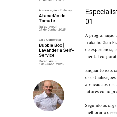
25 de Maio, 2026
Especiali
Alimentação e Delivery
Atacadão do
01
Tomate
Rafael Arcuri
-
27 de Junho, 2025
A programação co
Guia Comercial
trabalho Gian Fr
Bubble Box |
de experiência, 
Lavanderia Self-
Service
mental corporat
Rafael Arcuri
-
1 de Junho, 2023
Enquanto isso, o
das atualizações
atenção aos risc
fatores como pre
Segundo os orga
melhorar o desem