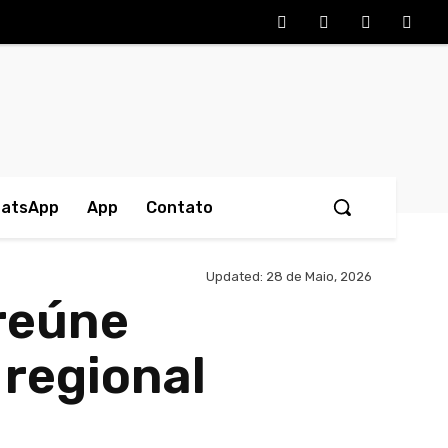
hatsApp
App
Contato
Updated:
28 de Maio, 2026
 reúne
 regional
artilhado