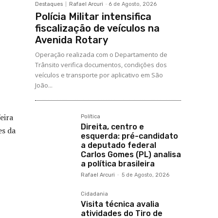
Destaques
Rafael Arcuri
-
6 de Agosto, 2026
Polícia Militar intensifica
fiscalização de veículos na
Avenida Rotary
Operação realizada com o Departamento de
Trânsito verifica documentos, condições dos
veículos e transporte por aplicativo em São
João...
eira
Política
Direita, centro e
es da
esquerda: pré-candidato
a deputado federal
Carlos Gomes (PL) analisa
a política brasileira
Rafael Arcuri
-
5 de Agosto, 2026
Cidadania
Visita técnica avalia
atividades do Tiro de