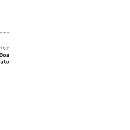
rtigo
 Boa
nato