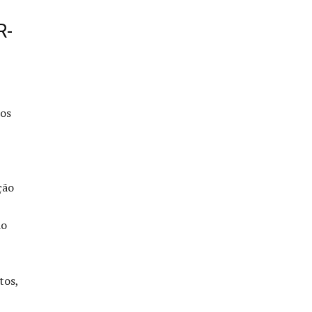
R-
nos
ção
do
tos,