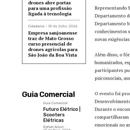
drones abre portas
Representando Sã
para uma profissão
ligada à tecnologia
Departamento de
Departamento Mun
Cidadania
30 de Julho, 2026
conhecimentos s
Empresa sanjoanense
traz de Mato Grosso
novas exigências
curso presencial de
drones agrícolas para
Além disso, o fó
São João da Boa Vista
humanizados, esp
participantes pu
psicossociais, as
Guia Comercial
O evento foi pr
Desenvolvimento 
Guia Comercial
Durante o encontr
Futuro Elétrico |
Scooters
compartilharam e
Elétricas
emocionais no am
Rafael Arcuri
-