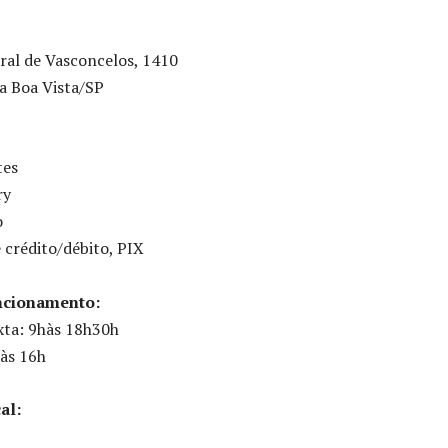
ral de Vasconcelos, 1410
a Boa Vista/SP
tes
ry
o
e crédito/débito, PIX
ncionamento:
xta: 9hàs 18h30h
 às 16h
al: