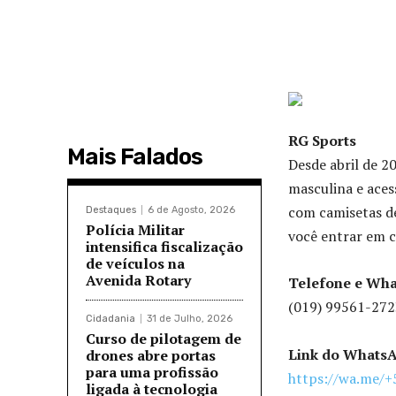
RG Sports
Mais Falados
Desde abril de 2
masculina e aces
com camisetas de
Destaques
6 de Agosto, 2026
Polícia Militar
você entrar em c
intensifica fiscalização
de veículos na
Avenida Rotary
Telefone e Wh
(019) 99561-272
Cidadania
31 de Julho, 2026
Curso de pilotagem de
Link do Whats
drones abre portas
para uma profissão
https://wa.me/
ligada à tecnologia