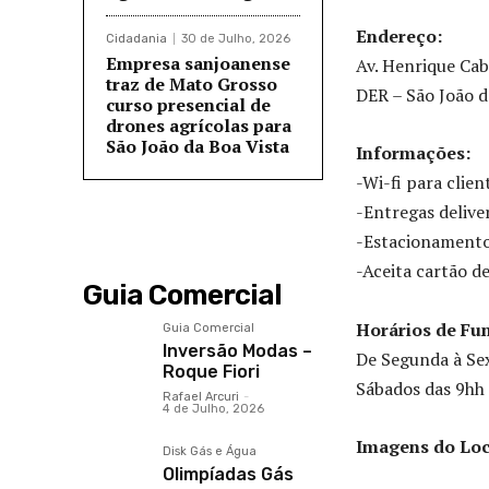
Endereço:
Cidadania
30 de Julho, 2026
Empresa sanjoanense
Av. Henrique Cab
traz de Mato Grosso
DER – São João d
curso presencial de
drones agrícolas para
São João da Boa Vista
Informações:
-Wi-fi para clien
-Entregas delive
-Estacionament
-Aceita cartão d
Guia Comercial
Horários de Fu
Guia Comercial
Inversão Modas –
De Segunda à Se
Roque Fiori
Sábados das 9hh
Rafael Arcuri
-
4 de Julho, 2026
Imagens do Loc
Disk Gás e Água
Olimpíadas Gás