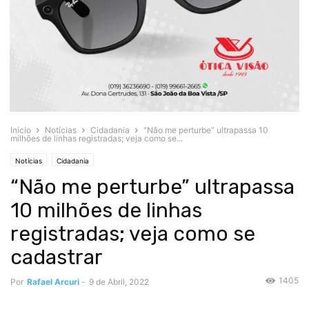
Início
Notícias
Cidadania
“Não me perturbe” ultrapassa 10
milhões de linhas registradas; veja como se...
Notícias
Cidadania
“Não me perturbe” ultrapassa
10 milhões de linhas
registradas; veja como se
cadastrar
1405
Por
Rafael Arcuri
-
9 de Abril, 2022