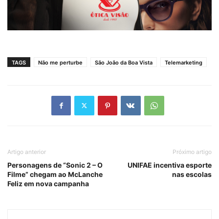
TAGS
Não me perturbe
São João da Boa Vista
Telemarketing
Artigo anterior
Próximo artigo
Personagens de “Sonic 2 – O
UNIFAE incentiva esporte
Filme” chegam ao McLanche
nas escolas
Feliz em nova campanha