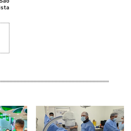
 São
ista