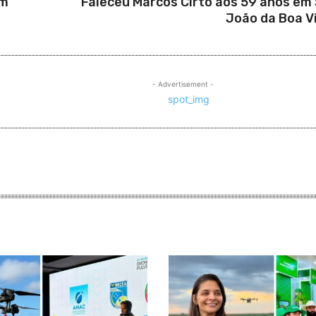
em
Faleceu Marcos Cirto aos 59 anos em
João da Boa V
- Advertisement -