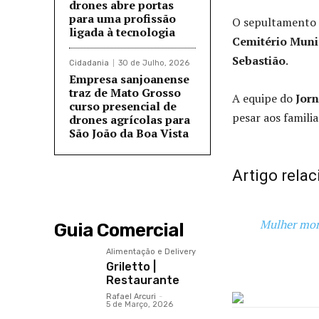
drones abre portas
para uma profissão
O sepultamento o
ligada à tecnologia
Cemitério Munic
Sebastião
.
Cidadania
30 de Julho, 2026
Empresa sanjoanense
traz de Mato Grosso
A equipe do
Jorn
curso presencial de
pesar aos famili
drones agrícolas para
São João da Boa Vista
Artigo relac
Mulher mor
Guia Comercial
Alimentação e Delivery
Griletto |
Restaurante
Rafael Arcuri
-
5 de Março, 2026