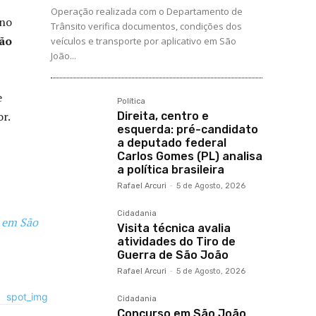
Operação realizada com o Departamento de
 no
Trânsito verifica documentos, condições dos
São
veículos e transporte por aplicativo em São
João...
e
Política
or.
Direita, centro e
esquerda: pré-candidato
a deputado federal
Carlos Gomes (PL) analisa
a política brasileira
Rafael Arcuri
-
5 de Agosto, 2026
Cidadania
 em São
Visita técnica avalia
atividades do Tiro de
Guerra de São João
Rafael Arcuri
-
5 de Agosto, 2026
Cidadania
Concurso em São João