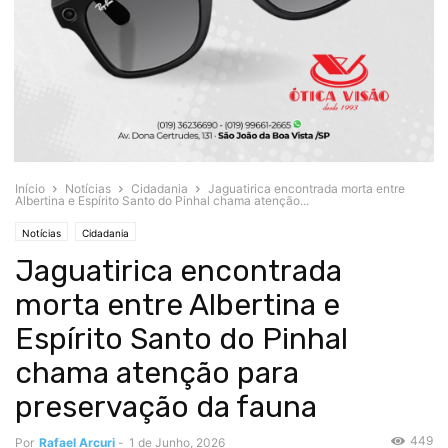
Início
Notícias
Cidadania
Jaguatirica encontrada morta entre
Albertina e Espírito Santo do Pinhal chama atenção...
Notícias
Cidadania
Jaguatirica encontrada
morta entre Albertina e
Espírito Santo do Pinhal
chama atenção para
preservação da fauna
449
Por
Rafael Arcuri
-
1 de Junho, 2026