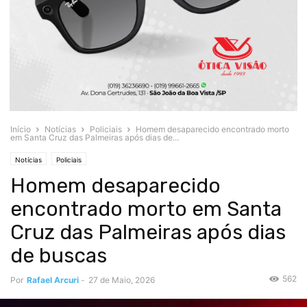
Início
Notícias
Policiais
Homem desaparecido encontrado morto
em Santa Cruz das Palmeiras após dias de...
Notícias
Policiais
Homem desaparecido
encontrado morto em Santa
Cruz das Palmeiras após dias
de buscas
562
Por
Rafael Arcuri
-
27 de Maio, 2026