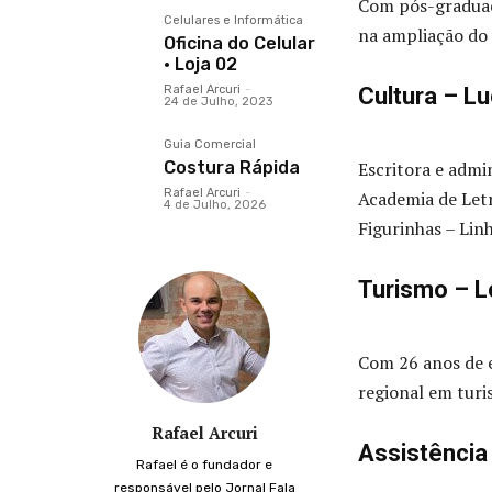
Com pós-graduaç
Celulares e Informática
na ampliação do 
Oficina do Celular
· Loja 02
Rafael Arcuri
-
Cultura – L
24 de Julho, 2023
Guia Comercial
Costura Rápida
Escritora e adm
Rafael Arcuri
-
Academia de Letr
4 de Julho, 2026
Figurinhas – Lin
Turismo – Lo
Com 26 anos de e
regional em turi
Rafael Arcuri
Assistência 
Rafael é o fundador e
responsável pelo Jornal Fala