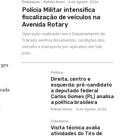
Destaques
Rafael Arcuri
-
6 de Agosto, 2026
Polícia Militar intensifica
fiscalização de veículos na
Avenida Rotary
Operação realizada com o Departamento de
Trânsito verifica documentos, condições dos
veículos e transporte por aplicativo em São
João...
rges
Política
Direita, centro e
esquerda: pré-candidato
izada
a deputado federal
Carlos Gomes (PL) analisa
a política brasileira
o
Rafael Arcuri
-
5 de Agosto, 2026
Cidadania
Visita técnica avalia
atividades do Tiro de