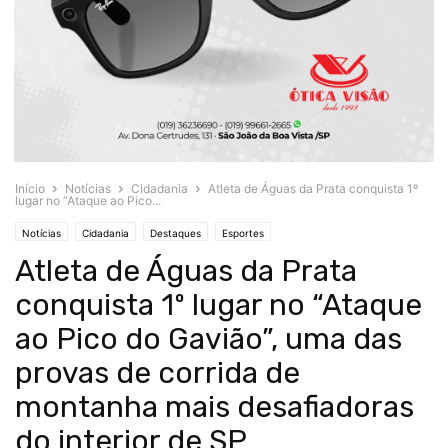
Início
Notícias
Cidadania
Atleta de Águas da Prata conquista 1º
lugar no “Ataque ao Pico...
Notícias
Cidadania
Destaques
Esportes
Atleta de Águas da Prata
conquista 1º lugar no “Ataque
ao Pico do Gavião”, uma das
provas de corrida de
montanha mais desafiadoras
do interior de SP