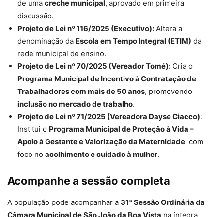
de uma
creche municipal
, aprovado em primeira
discussão.
Projeto de Lei nº 116/2025 (Executivo):
Altera a
denominação da
Escola em Tempo Integral (ETIM)
da
rede municipal de ensino.
Projeto de Lei nº 70/2025 (Vereador Tomé):
Cria o
Programa Municipal de Incentivo à Contratação de
Trabalhadores com mais de 50 anos
, promovendo
inclusão no mercado de trabalho
.
Projeto de Lei nº 71/2025 (Vereadora Dayse Ciacco):
Institui o
Programa Municipal de Proteção à Vida –
Apoio à Gestante e Valorização da Maternidade
, com
foco no
acolhimento e cuidado à mulher
.
Acompanhe a sessão completa
A população pode acompanhar a
31ª Sessão Ordinária da
Câmara Municipal de São João da Boa Vista
na íntegra