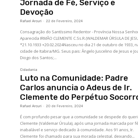
Jornada de Fé, Serviço e
Devoção
Rafael Arcuri
-
22 de Fevereiro, 2024
Consagração do Santíssimo Redentor - Província Nossa Senho
Aparecida IRMÃO CLEMENTE C.Ss.R.(WALDEMAR ÚRSULA DE JESUS)
*21.10.1933 +20.02.2024Nasceu no dia 21 de outubro de 1933, n
cidade de Itabira/MG. Seus pais: Ângelo Juscelino de Jesus e J
Diogo dos Santos;...
Cidadania
Luto na Comunidade: Padre
Carlos anuncia o Adeus de Ir.
Clemente do Perpétuo Socorr
Rafael Arcuri
-
20 de Fevereiro, 2024
É com profundo pesar que a comunidade se despede do querid
Clemente (Valdemar Úrsula), após uma jornada marcada por f
inabalável e serviço dedicado à comunidade. Aos 91 anos, Ir.
Clemente foi chamado para sua morada celestial, deixando...