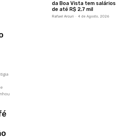
da Boa Vista tem salários
de até R$ 2,7 mil
Rafael Arcuri
-
4 de Agosto, 2026
e
o
tigia
unhou
fé
ão