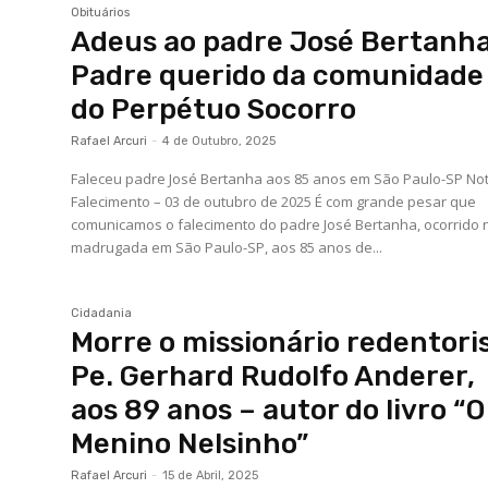
Obituários
Adeus ao padre José Bertanha
Padre querido da comunidade
do Perpétuo Socorro
Rafael Arcuri
-
4 de Outubro, 2025
Faleceu padre José Bertanha aos 85 anos em São Paulo-SP Nota de
Falecimento – 03 de outubro de 2025 É com grande pesar que
comunicamos o falecimento do padre José Bertanha, ocorrido 
madrugada em São Paulo-SP, aos 85 anos de...
Cidadania
Morre o missionário redentori
Pe. Gerhard Rudolfo Anderer,
aos 89 anos – autor do livro “O
Menino Nelsinho”
Rafael Arcuri
-
15 de Abril, 2025