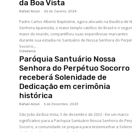
da Boa Vista
Rafael Arcuri
-
26 de Janeiro, 2024
Padre Carlos Alberto Baptistine, agora alocado na Basílica de 
Senhora Aparecida, o maior templo católico do Brasil e o segu
maior do mundo, compartilhou suas experiências marcantes
durante sua estadia no Santuário de Nossa Senhora do Perpé
Socorro,...
Cidadania
Paróquia Santuário Nossa
Senhora do Perpétuo Socorro
receberá Solenidade de
Dedicação em cerimônia
histórica
Rafael Arcuri
-
5 de Dezembro, 2023
São João da Boa Vista, 5 de dezembro de 2023 - Em um marco
significativo para a Paróquia Santuário Nossa Senhora do Per
Socorro, a comunidade se prepara para testemunhar a Solen