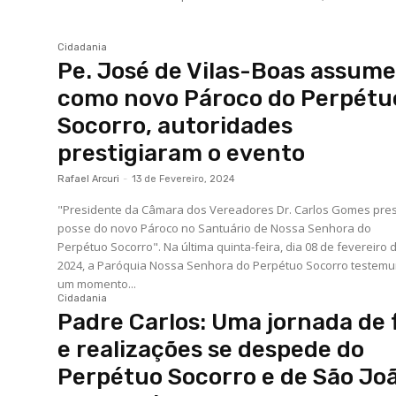
Cidadania
Pe. José de Vilas-Boas assum
como novo Pároco do Perpétu
Socorro, autoridades
prestigiaram o evento
Rafael Arcuri
-
13 de Fevereiro, 2024
"Presidente da Câmara dos Vereadores Dr. Carlos Gomes pres
posse do novo Pároco no Santuário de Nossa Senhora do
Perpétuo Socorro". Na última quinta-feira, dia 08 de fevereiro de
2024, a Paróquia Nossa Senhora do Perpétuo Socorro testem
um momento...
Cidadania
Padre Carlos: Uma jornada de 
e realizações se despede do
Perpétuo Socorro e de São Jo