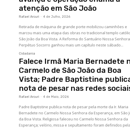
atenção em São João
Rafael Arcuri
-
4 de Julho, 2026
Retirada de máquina de grande porte mobilizou caminhões e
marcou mais uma etapa das obras no tradicional templo católi
São João da Boa Vista. A Reforma do Santuário Nossa Senhora do
Perpétuo Socorro ganhou mais um capítulo neste sábado...
Cidadania
Falece Irmã Maria Bernadete 
Carmelo de São João da Boa
Vista; Padre Baptistine public
nota de pesar nas redes sociai
Rafael Arcuri
-
4 de Maio, 2026
Padre Baptistine publica nota de pesar pela morte da Ir. Maria
Bernadete no Carmelo Nossa Senhora da Esperança, em São 
da Boa Vista. Religiosa faleceu no Carmelo Nossa Senhora da
Esperança; velório, missa e sepultamento foram definidos pela.