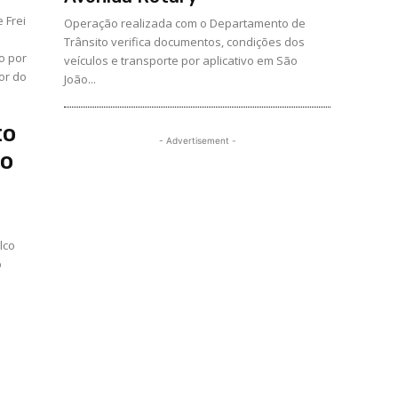
 Frei
Operação realizada com o Departamento de
Trânsito verifica documentos, condições dos
o por
veículos e transporte por aplicativo em São
or do
João...
to
- Advertisement -
to
lco
o