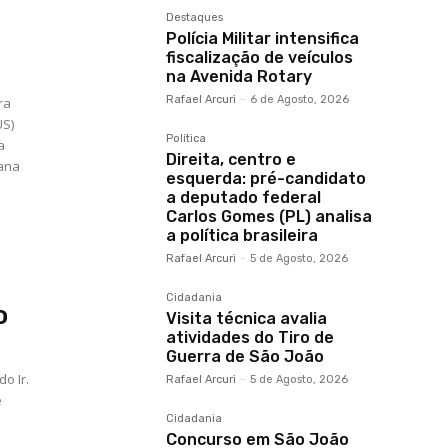
Destaques
Polícia Militar intensifica
fiscalização de veículos
na Avenida Rotary
Rafael Arcuri
-
6 de Agosto, 2026
ra
Política
a
Direita, centro e
oana
esquerda: pré-candidato
a deputado federal
Carlos Gomes (PL) analisa
a política brasileira
Rafael Arcuri
-
5 de Agosto, 2026
Cidadania
o
Visita técnica avalia
atividades do Tiro de
Guerra de São João
o Ir.
Rafael Arcuri
-
5 de Agosto, 2026
é
Cidadania
Concurso em São João