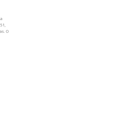
ta
51,
as. O