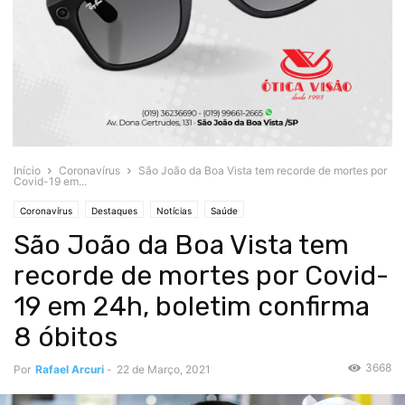
Início
Coronavírus
São João da Boa Vista tem recorde de mortes por
Covid-19 em...
Coronavírus
Destaques
Notícias
Saúde
São João da Boa Vista tem
recorde de mortes por Covid-
19 em 24h, boletim confirma
8 óbitos
3668
Por
Rafael Arcuri
-
22 de Março, 2021