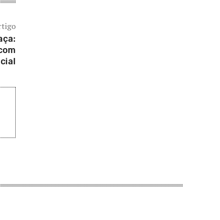
rtigo
aça:
 com
cial