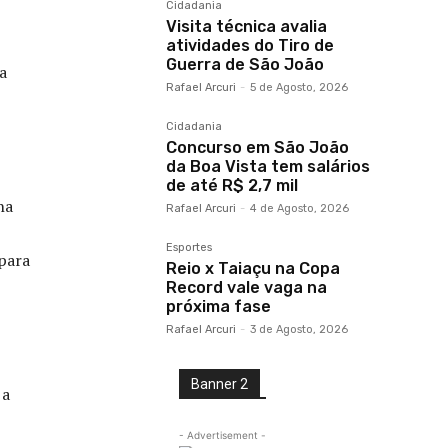
Cidadania
Visita técnica avalia
atividades do Tiro de
Guerra de São João
a
Rafael Arcuri
-
5 de Agosto, 2026
Cidadania
Concurso em São João
da Boa Vista tem salários
de até R$ 2,7 mil
ha
Rafael Arcuri
-
4 de Agosto, 2026
Esportes
 para
Reio x Taiaçu na Copa
Record vale vaga na
próxima fase
Rafael Arcuri
-
3 de Agosto, 2026
Banner 2
 a
- Advertisement -