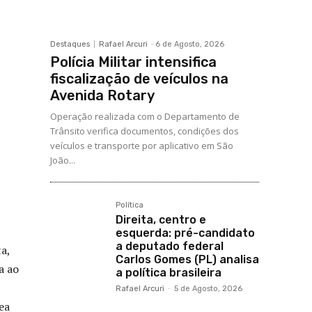
Destaques
Rafael Arcuri
-
6 de Agosto, 2026
Polícia Militar intensifica
fiscalização de veículos na
Avenida Rotary
Operação realizada com o Departamento de
Trânsito verifica documentos, condições dos
veículos e transporte por aplicativo em São
João...
Política
Direita, centro e
esquerda: pré-candidato
a deputado federal
a,
Carlos Gomes (PL) analisa
a ao
a política brasileira
Rafael Arcuri
-
5 de Agosto, 2026
ea