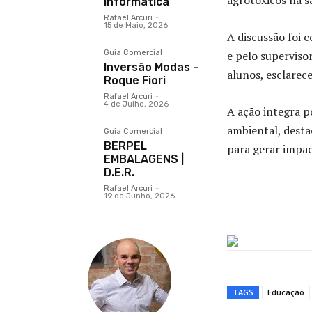
agrotóxicos na s
Informática
Rafael Arcuri
-
15 de Maio, 2026
A discussão foi 
Guia Comercial
e pelo superviso
Inversão Modas –
alunos, esclarec
Roque Fiori
Rafael Arcuri
-
4 de Julho, 2026
A ação integra p
ambiental, desta
Guia Comercial
BERPEL
para gerar impac
EMBALAGENS |
D.E.R.
Rafael Arcuri
-
19 de Junho, 2026
TAGS
Educação