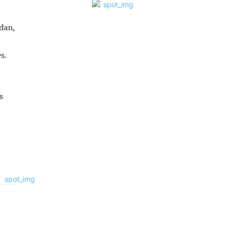
dan,
s.
s