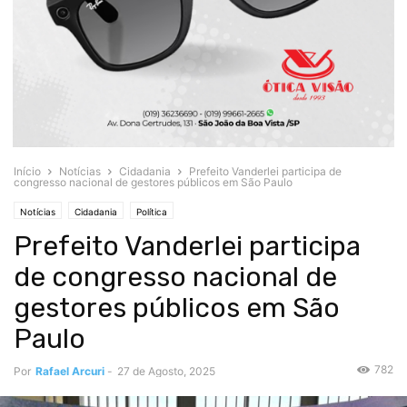
Início
Notícias
Cidadania
Prefeito Vanderlei participa de
congresso nacional de gestores públicos em São Paulo
Notícias
Cidadania
Política
Prefeito Vanderlei participa
de congresso nacional de
gestores públicos em São
Paulo
782
Por
Rafael Arcuri
-
27 de Agosto, 2025