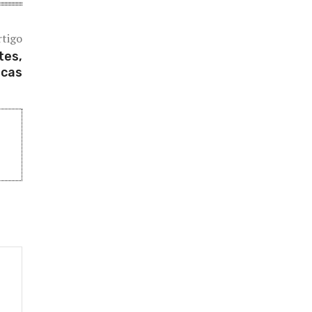
rtigo
tes,
icas