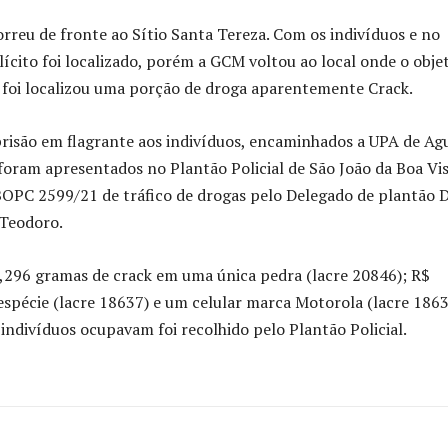
reu de fronte ao Sítio Santa Tereza. Com os indivíduos e no
lícito foi localizado, porém a GCM voltou ao local onde o obje
e foi localizou uma porção de droga aparentemente Crack.
prisão em flagrante aos indivíduos, encaminhados a UPA de Ag
oram apresentados no Plantão Policial de São João da Boa Vis
 BOPC 2599/21 de tráfico de drogas pelo Delegado de plantão D
 Teodoro.
,296 gramas de crack em uma única pedra (lacre 20846); R$
espécie (lacre 18637) e um celular marca Motorola (lacre 1863
 indivíduos ocupavam foi recolhido pelo Plantão Policial.