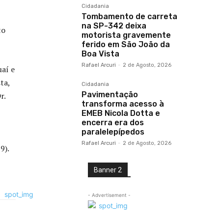
Cidadania
Tombamento de carreta
na SP-342 deixa
to
motorista gravemente
ferido em São João da
Boa Vista
Rafael Arcuri
-
2 de Agosto, 2026
uaí e
ta,
Cidadania
Pavimentação
r.
transforma acesso à
EMEB Nicola Dotta e
encerra era dos
paralelepípedos
Rafael Arcuri
-
2 de Agosto, 2026
9).
Banner 2
- Advertisement -