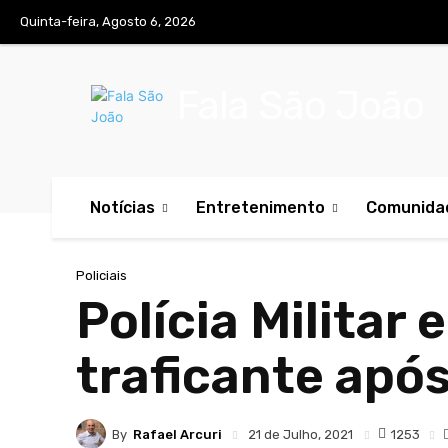
Quinta-feira, Agosto 6, 2026
Fala São João
Notícias
Entretenimento
Comunida
Policiais
Polícia Militar
traficante apó
By
Rafael Arcuri
1253
21 de Julho, 2021