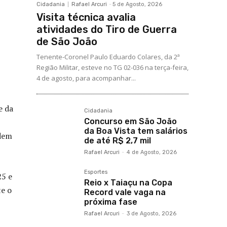
Cidadania
Rafael Arcuri
-
5 de Agosto, 2026
Visita técnica avalia
atividades do Tiro de Guerra
de São João
Tenente-Coronel Paulo Eduardo Colares, da 2ª
Região Militar, esteve no TG 02-036 na terça-feira,
4 de agosto, para acompanhar...
e da
Cidadania
Concurso em São João
da Boa Vista tem salários
rdem
de até R$ 2,7 mil
Rafael Arcuri
-
4 de Agosto, 2026
Esportes
25 e
Reio x Taiaçu na Copa
te o
Record vale vaga na
próxima fase
Rafael Arcuri
-
3 de Agosto, 2026