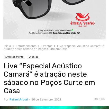
Início
Entretenimento
Eventos
Live “Especial Acústico Camará” é
atração neste sábado no Poços Curte em Casa
Entretenimento
Eventos
Live “Especial Acústico
Camará” é atração neste
sábado no Poços Curte em
Casa
1197
Por
Rafael Arcuri
-
26 de Setembro, 2021