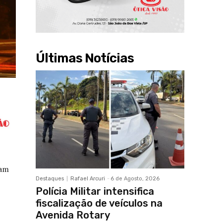
Últimas Notícias
iam
Destaques
Rafael Arcuri
-
6 de Agosto, 2026
Polícia Militar intensifica
fiscalização de veículos na
Avenida Rotary