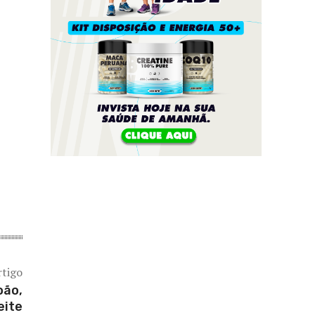
rtigo
oão,
eite