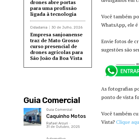
divulgamos em ca
drones abre portas
para uma profissão
ligada à tecnologia
Você também pode
WhatsApp, ele é 
Cidadania
30 de Julho, 2026
Empresa sanjoanense
traz de Mato Grosso
Envie fotos de cr
curso presencial de
sugestões são s
drones agrícolas para
São João da Boa Vista
As fotografias p
ponto de vista fo
Guia Comercial
Guia Comercial
Você também curt
Caquinho Motos
Vista?
Clique aqu
Rafael Arcuri
-
31 de Outubro, 2025
Automotivo