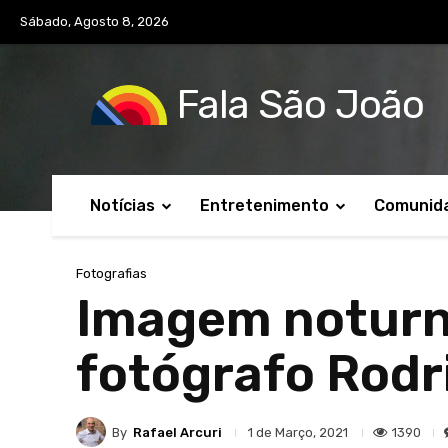
Sábado, Agosto 8, 2026
Fala São João
Notícias
Entretenimento
Comunid
Fotografias
Imagem noturna
fotógrafo Rodr
By
Rafael Arcuri
1390
1 de Março, 2021